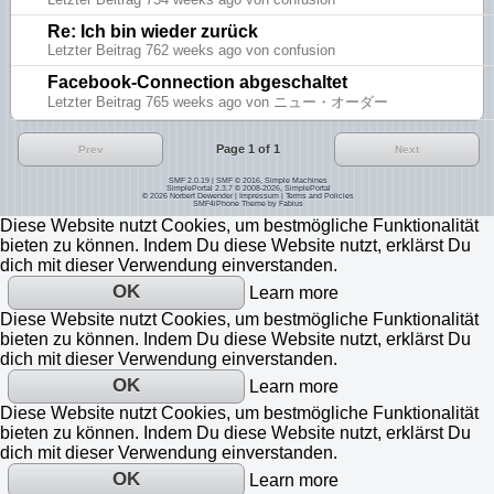
Re: Ich bin wieder zurück
Letzter Beitrag 762 weeks ago von confusion
Facebook-Connection abgeschaltet
Letzter Beitrag 765 weeks ago von ニュー・オーダー
Page 1 of 1
Prev
Next
SMF 2.0.19
|
SMF © 2016
,
Simple Machines
SimplePortal 2.3.7 © 2008-2026, SimplePortal
© 2026
Norbert Dewender
|
Impressum
|
Terms and Policies
SMF4iPhone Theme by
Fabius
Diese Website nutzt Cookies, um bestmögliche Funktionalität
bieten zu können. Indem Du diese Website nutzt, erklärst Du
dich mit dieser Verwendung einverstanden.
OK
Learn more
Diese Website nutzt Cookies, um bestmögliche Funktionalität
bieten zu können. Indem Du diese Website nutzt, erklärst Du
dich mit dieser Verwendung einverstanden.
OK
Learn more
Diese Website nutzt Cookies, um bestmögliche Funktionalität
bieten zu können. Indem Du diese Website nutzt, erklärst Du
dich mit dieser Verwendung einverstanden.
OK
Learn more