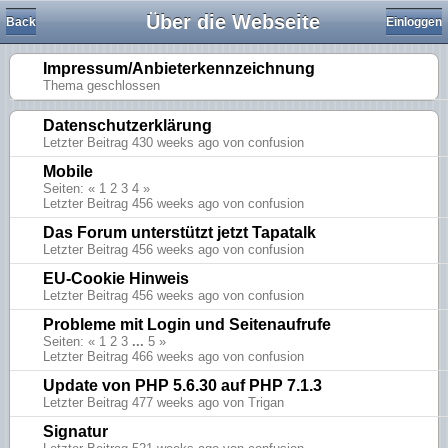
Über die Webseite
Back
Einloggen
Impressum/Anbieterkennzeichnung
Thema geschlossen
Datenschutzerklärung
Letzter Beitrag 430 weeks ago von confusion
Mobile
Seiten: «
1
2
3
4
»
Letzter Beitrag 456 weeks ago von confusion
Das Forum unterstützt jetzt Tapatalk
Letzter Beitrag 456 weeks ago von confusion
EU-Cookie Hinweis
Letzter Beitrag 456 weeks ago von confusion
Probleme mit Login und Seitenaufrufe
Seiten: «
1
2
3
...
5
»
Letzter Beitrag 466 weeks ago von confusion
Update von PHP 5.6.30 auf PHP 7.1.3
Letzter Beitrag 477 weeks ago von Trigan
Signatur