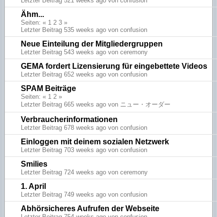
Letzter Beitrag 521 weeks ago von confusion
Ähm...
Seiten: «
1
2
3
»
Letzter Beitrag 535 weeks ago von confusion
Neue Einteilung der Mitgliedergruppen
Letzter Beitrag 543 weeks ago von ceremony
GEMA fordert Lizensierung für eingebettete Videos
Letzter Beitrag 652 weeks ago von confusion
SPAM Beiträge
Seiten: «
1
2
»
Letzter Beitrag 665 weeks ago von ニュー・オーダー
Verbraucherinformationen
Letzter Beitrag 678 weeks ago von confusion
Einloggen mit deinem sozialen Netzwerk
Letzter Beitrag 703 weeks ago von confusion
Smilies
Letzter Beitrag 724 weeks ago von ceremony
1. April
Letzter Beitrag 749 weeks ago von confusion
Abhörsicheres Aufrufen der Webseite
Letzter Beitrag 754 weeks ago von confusion