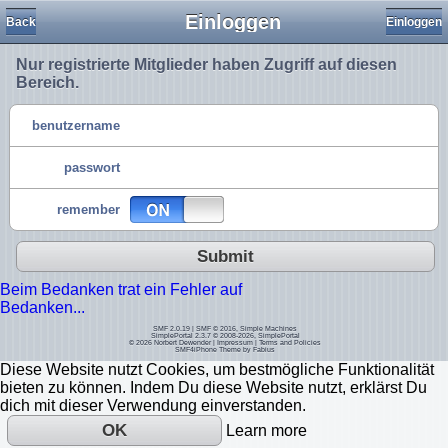
Einloggen
Back
Einloggen
Nur registrierte Mitglieder haben Zugriff auf diesen
Bereich.
benutzername
passwort
remember
Submit
Beim Bedanken trat ein Fehler auf
Bedanken...
SMF 2.0.19
|
SMF © 2016
,
Simple Machines
SimplePortal 2.3.7 © 2008-2026, SimplePortal
© 2026
Norbert Dewender
|
Impressum
|
Terms and Policies
SMF4iPhone Theme by
Fabius
Diese Website nutzt Cookies, um bestmögliche Funktionalität
bieten zu können. Indem Du diese Website nutzt, erklärst Du
dich mit dieser Verwendung einverstanden.
OK
Learn more