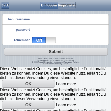
Einloggen
Registrieren
Back
benutzername
passwort
remember
Submit
SMF 2.0.19
|
SMF © 2016
,
Simple Machines
SimplePortal 2.3.7 © 2008-2026, SimplePortal
© 2026
Norbert Dewender
|
Impressum
|
Terms and Policies
SMF4iPhone Theme by
Fabius
Diese Website nutzt Cookies, um bestmögliche Funktionalität
bieten zu können. Indem Du diese Website nutzt, erklärst Du
dich mit dieser Verwendung einverstanden.
OK
Learn more
Diese Website nutzt Cookies, um bestmögliche Funktionalität
bieten zu können. Indem Du diese Website nutzt, erklärst Du
dich mit dieser Verwendung einverstanden.
OK
Learn more
Diese Website nutzt Cookies, um bestmögliche Funktionalität